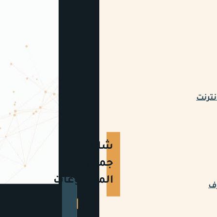
نترنت
شاهد
جميع
المشروعات
رف