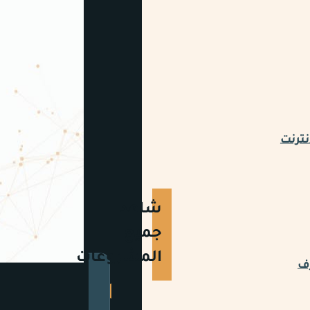
نترنت
شاهد
جميع
المشروعات
رف