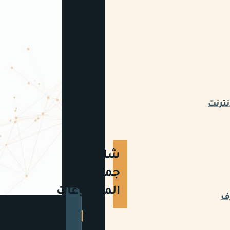
نترنت
شاهد
جميع
المشروعات
رف