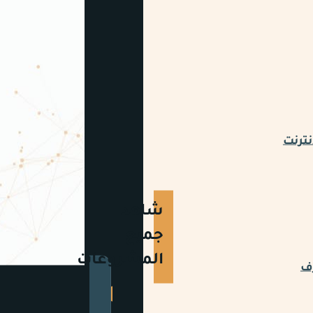
نترنت
شاهد
جميع
المشروعات
رف