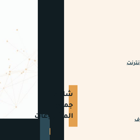
نترنت
شاهد
جميع
المشروعات
رف