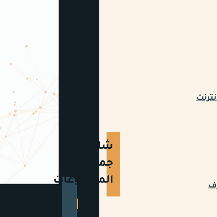
نترنت
شاهد
جميع
المشروعات
رف