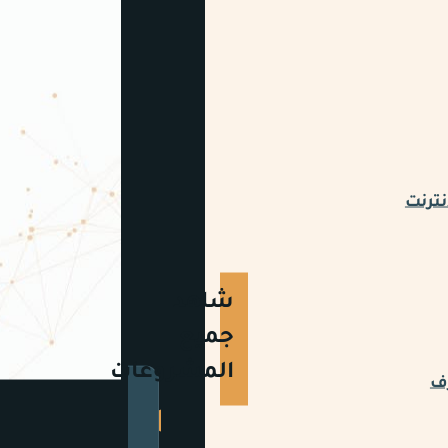
نترنت
شاهد
جميع
المشروعات
رف